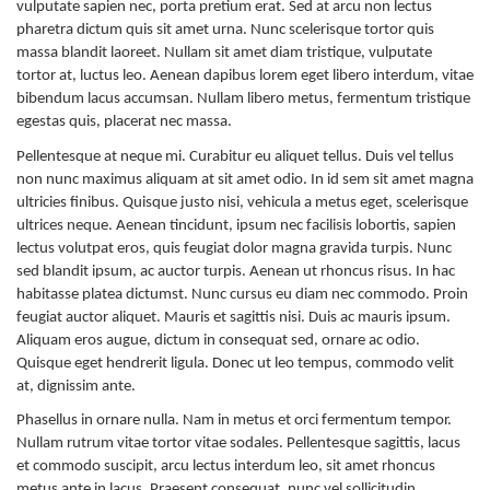
vulputate sapien nec, porta pretium erat. Sed at arcu non lectus
pharetra dictum quis sit amet urna. Nunc scelerisque tortor quis
massa blandit laoreet. Nullam sit amet diam tristique, vulputate
tortor at, luctus leo. Aenean dapibus lorem eget libero interdum, vitae
bibendum lacus accumsan. Nullam libero metus, fermentum tristique
egestas quis, placerat nec massa.
Pellentesque at neque mi. Curabitur eu aliquet tellus. Duis vel tellus
non nunc maximus aliquam at sit amet odio. In id sem sit amet magna
ultricies finibus. Quisque justo nisi, vehicula a metus eget, scelerisque
ultrices neque. Aenean tincidunt, ipsum nec facilisis lobortis, sapien
lectus volutpat eros, quis feugiat dolor magna gravida turpis. Nunc
sed blandit ipsum, ac auctor turpis. Aenean ut rhoncus risus. In hac
habitasse platea dictumst. Nunc cursus eu diam nec commodo. Proin
feugiat auctor aliquet. Mauris et sagittis nisi. Duis ac mauris ipsum.
Aliquam eros augue, dictum in consequat sed, ornare ac odio.
Quisque eget hendrerit ligula. Donec ut leo tempus, commodo velit
at, dignissim ante.
Phasellus in ornare nulla. Nam in metus et orci fermentum tempor.
Nullam rutrum vitae tortor vitae sodales. Pellentesque sagittis, lacus
et commodo suscipit, arcu lectus interdum leo, sit amet rhoncus
metus ante in lacus. Praesent consequat, nunc vel sollicitudin